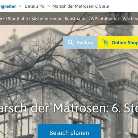
igkeiten
Details Poi
Marsch der Matrosen: 6. Stele
rk
Stadthalle
Küstenmuseum
Kunsthalle
JWP-InfoCenter
Wochen
Suchen
Online-Sho
rsch der Matrosen: 6. St
Besuch planen