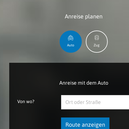
Anreise planen
Auto
Zug
Anreise mit dem Auto
Von wo?
Route anzeigen