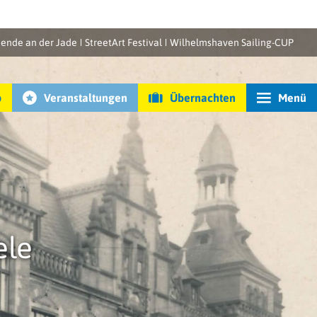
ende an der Jade
StreetArt Festival
Wilhelmshaven Sailing-CUP
p
Veranstaltungen
Übernachten
Menü
ele