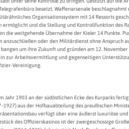
tadt unter seine Kontrolle zu bringen. Gestützt auf die 
Telegrafenbüro besetzt, Waffenarsenale beschlagnahmt 
litärähnliches Organisationssystem mit 14 Ressorts gesc
ermöglicht und die Stellung und Kontrollfunktion des Rat
en die weitgehende Übernahme der Kieler 14 Punkte. Punk
ion anzuschließen oder den Militärdienst ohne Anspruch a
ere bangen um ihre Zukunft und gründen am 12. November
ein zur Arbeitsvermittlung und gegenseitigen Unterstützu
fizier-Vereinigung.
m Jahr 1903 an der südöstlichen Ecke des Kurparks fertigg
7–1927) aus der Hofbauabteilung des preußischen Minist
äsentationsbau verfügt über eine äußerst luxuriöse un
stück des Offizierskasinos ist der zweigeschossige Groß