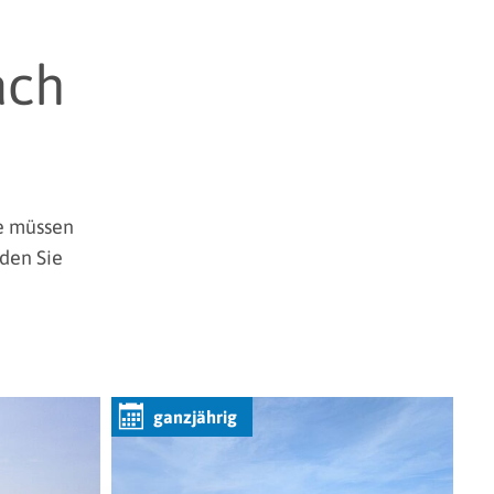
ach
ie müssen
nden Sie
ganzjährig