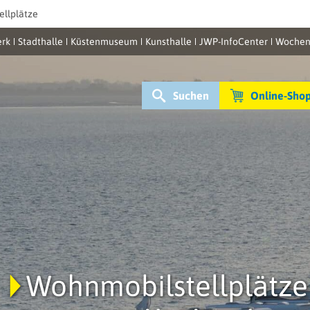
llplätze
rk
Stadthalle
Küstenmuseum
Kunsthalle
JWP-InfoCenter
Wochen
Suchen
Online-Sho
Wohnmobilstellplätze