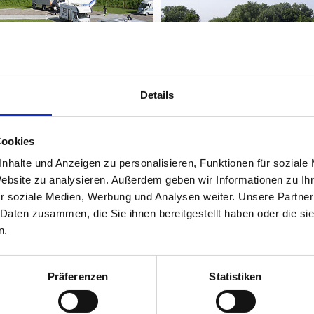
Details
ilhafen am nautimo
Reisemobilstellplatz Süds
© nautimo
hrig
15. April - 15. September
Cookies
nhalte und Anzeigen zu personalisieren, Funktionen für soziale
Website zu analysieren. Außerdem geben wir Informationen zu I
r soziale Medien, Werbung und Analysen weiter. Unsere Partner
 Daten zusammen, die Sie ihnen bereitgestellt haben oder die s
n.
Sommer-Stellplatz Anton
Präferenzen
Statistiken
 Fliegerdeich
Weg
© WTF