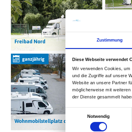
Zustimmung
Freibad Nord
Reisemob
ganzjährig
ganzjä
Diese Webseite verwendet 
Wir verwenden Cookies, um I
und die Zugriffe auf unsere 
Website an unsere Partner fü
möglicherweise mit weiteren
der Dienste gesammelt habe
Einwilligungsauswahl
Notwendig
Wohnmobilstellplatz der SVG AG
Parkplatz
© WTF