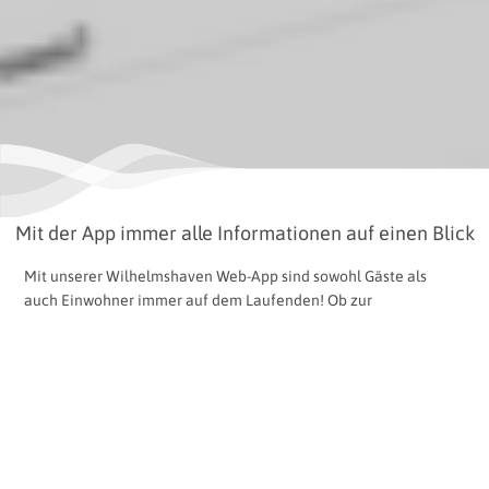
Mit der App immer alle Informationen auf einen Blick
Mit unserer Wilhelmshaven Web-App sind sowohl Gäste als
auch Einwohner immer auf dem Laufenden! Ob zur
Vorbereitung des Urlaubs von zu Hause aus oder schon vor Ort -
hier gibt's Tipps und Infos zum Urlaub in Wilhelmshaven.
Der Vorteil: eine Web-App beansprucht so gut wie keinen
Speicherplatz auf Ihrem mobilen Endgerät - es bleibt also
ausreichend Speicherplatz für Ihre Urlaubsbilder!