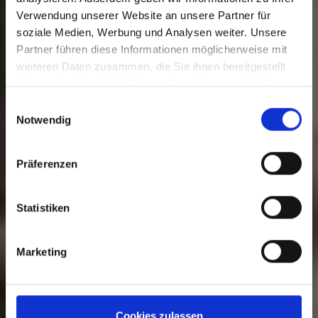
Verwendung unserer Website an unsere Partner für
soziale Medien, Werbung und Analysen weiter. Unsere
Bahnhof Wilhelmshaven
Partner führen diese Informationen möglicherweise mit
weiteren Daten zusammen, die Sie ihnen bereitgestellt
haben oder die sie im Rahmen Ihrer Nutzung der Dienste
Besuch planen
gesammelt haben.
Einwilligungsauswahl
Notwendig
Präferenzen
Statistiken
Marketing
Cookies zulassen