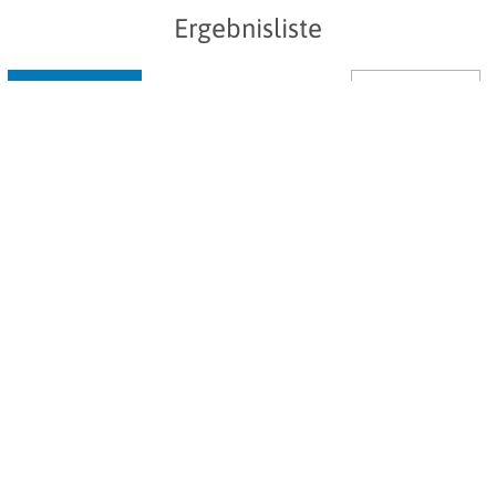
Ergebnisliste
Filter anzeigen
15 Treffer
Jetzt geöffnet
Restaurant Artischocke
Bistro
Restaurant