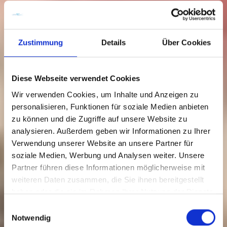
Zustimmung
Details
Über Cookies
Diese Webseite verwendet Cookies
Wir verwenden Cookies, um Inhalte und Anzeigen zu
personalisieren, Funktionen für soziale Medien anbieten
zu können und die Zugriffe auf unsere Website zu
analysieren. Außerdem geben wir Informationen zu Ihrer
Verwendung unserer Website an unsere Partner für
soziale Medien, Werbung und Analysen weiter. Unsere
32. Festival der Kleinkunst - Bernd Gieseking
Partner führen diese Informationen möglicherweise mit
weiteren Daten zusammen, die Sie ihnen bereitgestellt
haben oder die sie im Rahmen Ihrer Nutzung der Dienste
Link zum Kartenverkauf
gesammelt haben.
Einwilligungsauswahl
Notwendig