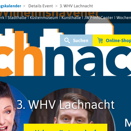
ngskalender
Details Event
3. WHV Lachnacht
rk
Stadthalle
Küstenmuseum
Kunsthalle
JWP-InfoCenter
Wochen
Suchen
Online-Sho
3. WHV Lachnacht