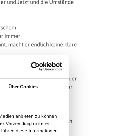
ier und Jetzt und die Umstände
hischem
ner immer
t, macht er endlich keine klare
in ganz klares Jein!“ ist das
lung für unentschlossene
iltag. Ein Muss für jeden, der
s verklärt jetzt Tacheles! Oder
Über Cookies
edermacherei und Post-
 Medien anbieten zu können
trumental und reimgeladen durch
hrer Verwendung unserer
g für diszipliniertes
 führen diese Informationen