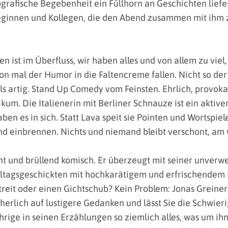
grafische Begebenheit ein Füllhorn an Geschichten liefer
ginnen und Kollegen, die den Abend zusammen mit ihm z
en ist im Überfluss, wir haben alles und von allem zu viel
n mal der Humor in die Faltencreme fallen. Nicht so der 
s artig. Stand Up Comedy vom Feinsten. Ehrlich, provok
kum. Die Italienerin mit Berliner Schnauze ist ein aktiver
ben es in sich. Statt Lava speit sie Pointen und Wortspiel
gend einbrennen. Nichts und niemand bleibt verschont, am 
gent und brüllend komisch. Er überzeugt mit seiner unverwe
 Alltagsgeschickten mit hochkarätigem und erfrischende
, Streit oder einen Gichtschub? Kein Problem: Jonas Greine
herlich auf lustigere Gedanken und lässt Sie die Schwieri
hrige in seinen Erzählungen so ziemlich alles, was um ih