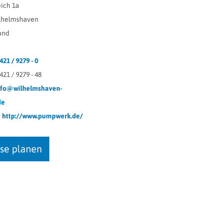
ich 1a
lhelmshaven
and
421 / 9279 - 0
421 / 9279 - 48
nfo@wilhelmshaven-
de
:
http://www.pumpwerk.de/
ise planen