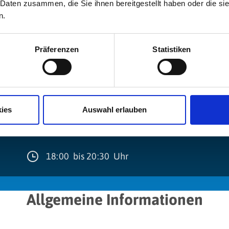
er Reimtechnik lotet er die Tiefen von Satire und Poesi
 Daten zusammen, die Sie ihnen bereitgestellt haben oder die s
n.
und lässt Sprache auf sich selber los. Geschickt führt e
irft dadurch seinen ganz eigenen Musikstil.
Präferenzen
Statistiken
Alle Termine
ies
Auswahl erlauben
Januar 2027
18:00 bis 20:30 Uhr
Allgemeine Informationen