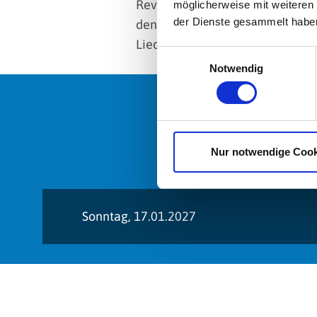
Revoluzzertum. Mit messerscharf
möglicherweise mit weiteren
der Dienste gesammelt habe
den Boden unter den Füssen weg 
Liedtradition zusammen und entw
Einwilligungsauswahl
Notwendig
Nur notwendige Cook
Sonntag, 17.01.2027