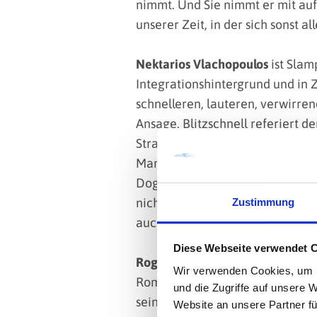
nimmt. Und Sie nimmt er mit auf
unserer Zeit, in der sich sonst al
Nektarios Vlachopoulos
ist Slam
Integrationshintergrund und in 
schnelleren, lauteren, verwirre
Ansage. Blitzschnell referiert d
Straßenkabarettist über die rand
Manifest der Unverbindlichkeit.
Dogmatiker. Die Programm gewor
nicht will. Also Stifte raus und 
Zustimmung
auch nicht. Er ist sich da nicht so 
Diese Webseite verwendet 
Roger Stein
bietet mitreissende
Wir verwenden Cookies, um I
Romantik. In kraftvoller Vielsei
und die Zugriffe auf unsere 
sein Programm und gibt zeigefinge
Website an unsere Partner fü