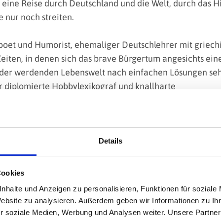
 eine Reise durch Deutschland und die Welt, durch das H
le nur noch streiten.
poet und Humorist, ehemaliger Deutschlehrer mit griec
Zeiten, in denen sich das brave Bürgertum angesichts ei
nder werdenden Lebenswelt nach einfachen Lösungen sehn
er diplomierte Hobbylexikograf und knallharte
gesellschaftlichen Probleme der äußeren Mittelschicht. „E
 Eine in Granit gemeißelte vorsichtige Handlungsempfeh
dene Ambivalenz des negierten Widerspruchs am Gegente
hingelegt, prokrastinieren kannst du noch morgen. Nektario
Details
sicher...
Cookies
s Musik-Flegel-Entertainment zwischen Comedysongs, Li
nhalte und Anzeigen zu personalisieren, Funktionen für soziale
tigkeit, mit Selbstironie und Charme, flegelt er multiins
Website zu analysieren. Außerdem geben wir Informationen zu I
rlos – aber nicht mittelfingerlos! – eine feurige Anleitun
r soziale Medien, Werbung und Analysen weiter. Unsere Partner