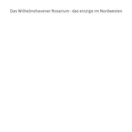
Das Wilhelmshavener Rosarium - das einzige im Nordwesten
Deutschlands, ist die blumige Alternative zum maritimen
Geschehen in der Jadestadt. Individuell gestaltete
Themengärten mit exotischen Gewächsen und weit mehr als
5000 Rosen aus über 500 Sorten ergänzen sich zu einer einzigen
Oase der Erholung. Erhalten Sie wundervolle Einblicke in die
Rosenwelt bei einer fachkundigen Führung.
Optionen
FÜHRUNG ROSARIUM 5 €
ab 10 Personen
Termine: auf Anfrage