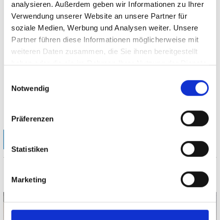
analysieren. Außerdem geben wir Informationen zu Ihrer
Verwendung unserer Website an unsere Partner für
soziale Medien, Werbung und Analysen weiter. Unsere
Partner führen diese Informationen möglicherweise mit
weiteren Daten zusammen, die Sie ihnen bereitgestellt
haben oder die sie im Rahmen Ihrer Nutzung der Dienste
gesammelt haben.
Ateliers & Galerien
Einwilligungsauswahl
Notwendig
Hier finden Sie eine Übersicht der Galerien & Ateliers, die Sie in
Wilhelmshaven besuchen können.
Präferenzen
Filter anzeigen
Karte
Vollbild
Statistiken
4 Treffer
Marketing