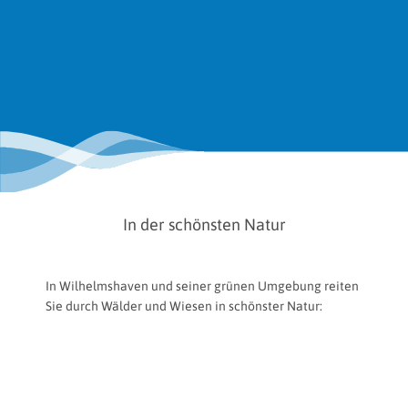
In der schönsten Natur
In Wilhelmshaven und seiner grünen Umgebung reiten
Sie durch Wälder und Wiesen in schönster Natur:
einsame Pfade zwischen Wasser und Land, knallgelbe
Rapsfelder und dazu der Duft von blühenden
Heckenrosen. Von Herbst bis Frühling sind auch die
Strände der Umgebung für Ross und Reiter
freigegeben.