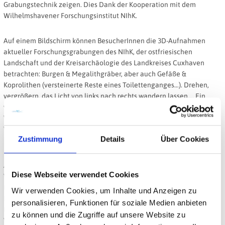
Grabungstechnik zeigen. Dies Dank der Kooperation mit dem
Wilhelmshavener Forschungsinstitut NIhK.
Auf einem Bildschirm können BesucherInnen die 3D-Aufnahmen
aktueller Forschungsgrabungen des NIhK, der ostfriesischen
Landschaft und der Kreisarchäologie des Landkreises Cuxhaven
betrachten: Burgen & Megalithgräber, aber auch Gefäße &
Koprolithen (versteinerte Reste eines Toilettenganges…). Drehen,
vergrößern, das Licht von links nach rechts wandern lassen…. Ein
völlig neuer und spannender Einblick in die archäologische
Vergangenheit der Nordseeküste! Zu entdecken ab sofort – in Ihrem
Wilhelmshavener Küstenmuseum!
Zustimmung
Details
Über Cookies
Anhang: Bild © Küstenmuseum Wilhelmshaven der WTF
Diese Webseite verwendet Cookies
Wilhelmshaven, Michael Steinert Bildunterschrift: Dr. Moritz
Mennenga, Archäologe vom Niedersächsischen Institut für
Wir verwenden Cookies, um Inhalte und Anzeigen zu
Historische Küstenforschung, übergibt den neuen 3D-Betrachter an
personalisieren, Funktionen für soziale Medien anbieten
Museumspädagogen Michael Steinert vom Küstenmuseum
zu können und die Zugriffe auf unsere Website zu
Wilhelmshaven.