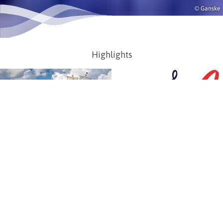
© Ganske
Highlights
Wilhelmshaven Sailing-CUP
Sommer-Open Airs 2026
© Rainer Ganske
Veranstaltungskalender
Comedy, Kabarett, Konzerte über das ganze Jahr